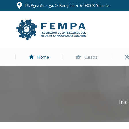
P.I. Agua Amarga. C/ Benijofar 4-6 03008 Alicante
Home
Home
Cursos
Inic
Estás aquí: