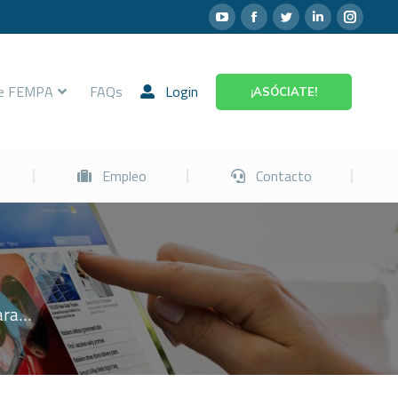
Prevención
Empleo
Contacto
re FEMPA
FAQs
Login
¡ASÓCIATE!
Empleo
Contacto
para…