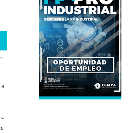
e
el
s.
ra