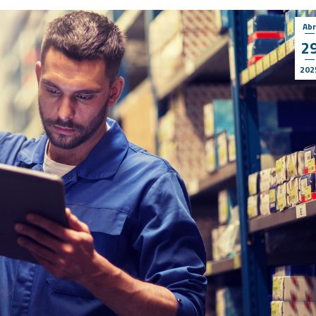
Ab
2
202