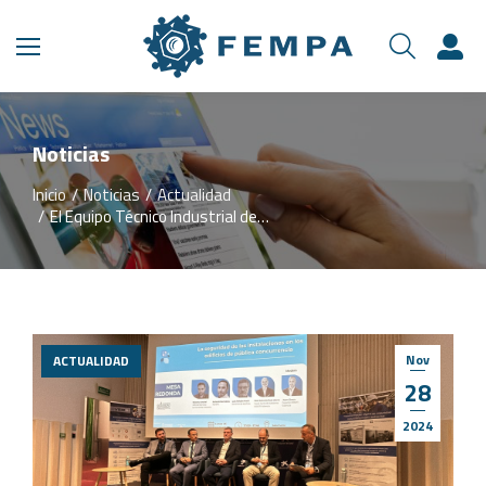
Noticias
Inicio
Noticias
Actualidad
Estás aquí:
El Equipo Técnico Industrial de…
Nov
ACTUALIDAD
28
2024