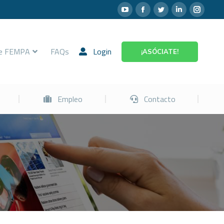
Prevención
Empleo
Contacto
re FEMPA
FAQs
Login
¡ASÓCIATE!
Empleo
Contacto
…