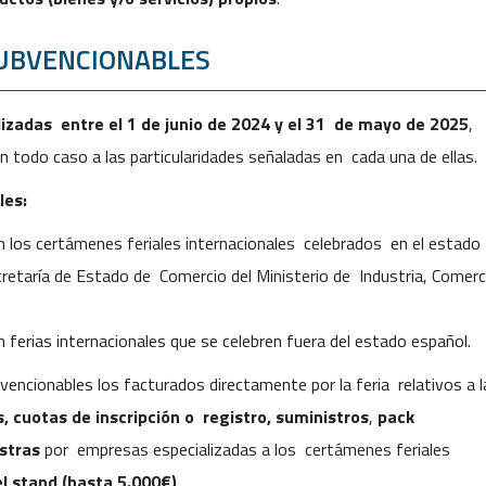
SUBVENCIONABLES
izadas entre el 1 de junio de 2024 y el
31 de mayo de 2025
,
 todo caso a las particularidades señaladas en cada una de ellas.
le
s:
 en los certámenes feriales internacionales celebrados en el estado
retaría de Estado de Comercio del Ministerio de Industria, Comerc
en ferias internacionales que se celebren fuera del estado español.
ncionables los facturados directamente por la feria relativos a l
s,
cuotas de inscripción o registro, suministros
,
pack
stras
por empresas especializadas a los certámenes feriales
l stand (hasta 5.000€)
.