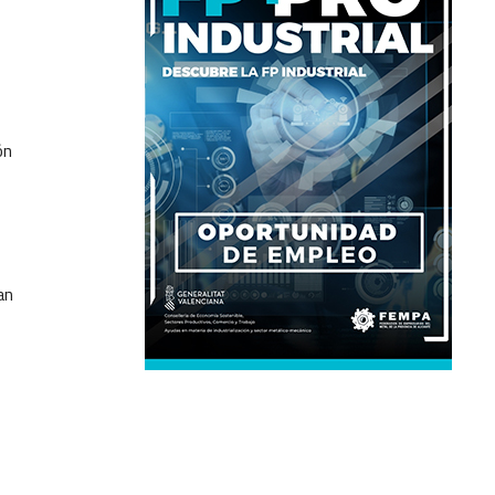
ón
an