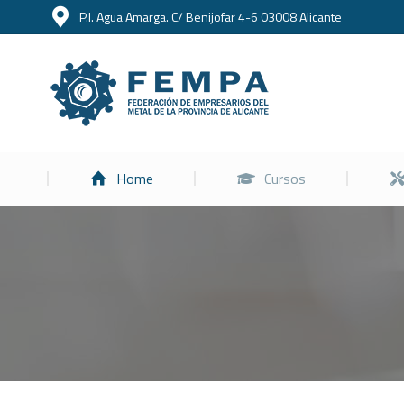
P.I. Agua Amarga. C/ Benijofar 4-6 03008 Alicante
Home
Home
Cursos
Estás aquí: