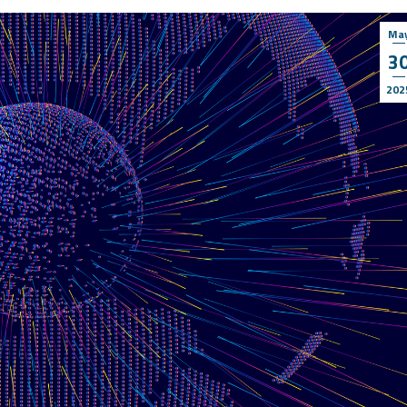
Ma
3
202