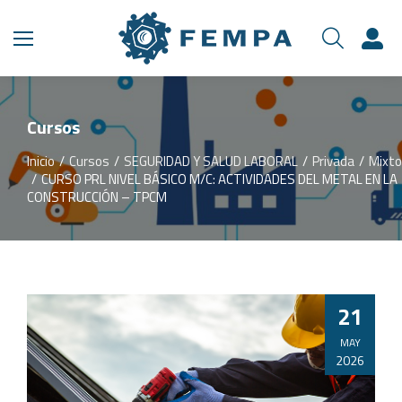
Cursos
Inicio
Cursos
SEGURIDAD Y SALUD LABORAL
Privada
Mixto
Estás aquí:
CURSO PRL NIVEL BÁSICO M/C: ACTIVIDADES DEL METAL EN LA
CONSTRUCCIÓN – TPCM
21
MAY
2026