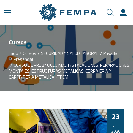
Cursos
Inicio
Cursos
SEGURIDAD Y SALUD LABORAL
Privada
Estás aquí:
Presencial
CURSO DE PRL 2º CICLO M/C: INSTALACIONES, REPARACIONES,
MONTAJES, ESTRUCTURAS METÁLICAS, CERRAJERÍA Y
CARPINTERÍA METÁLICA -TPCM
23
JUL
2026