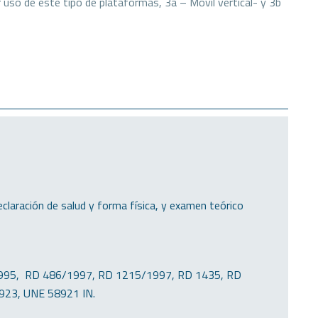
 uso de este tipo de plataformas, 3a – Móvil vertical- y 3b
eclaración de salud y forma física, y examen teórico
/1995, RD 486/1997, RD 1215/1997, RD 1435, RD
23, UNE 58921 IN.