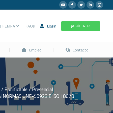
Prevención
Empleo
Contacto
re FEMPA
FAQs
Login
¡ASÓCIATE!
Empleo
Contacto
Bonificable
Presencial
N NORMAS UNE-58923 E ISO 18878