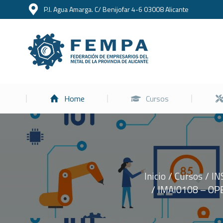
P.I. Agua Amarga. C/ Benijofar 4-6 03008 Alicante
Home
Home
Cursos
Inicio
Cursos
IN
Estás aquí:
IMAI0108 – OP