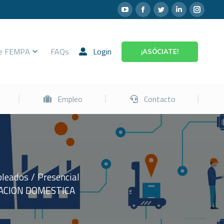
Prevención
Empleo
Contacto
re FEMPA
FAQs
Login
¡ASÓCIATE!
Empleo
Contacto
pleados
Presencial
ZACION DOMESTICA