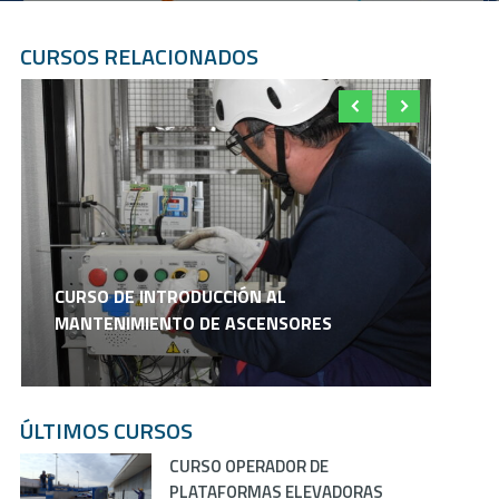
CURSOS RELACIONADOS
CURSO DE INTRODUCCIÓN AL
F
MANTENIMIENTO DE ASCENSORES
D
ÚLTIMOS CURSOS
CURSO OPERADOR DE
PLATAFORMAS ELEVADORAS