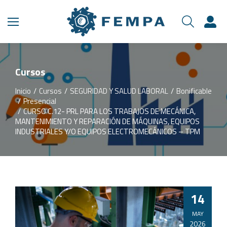
Cursos
Inicio
Cursos
SEGURIDAD Y SALUD LABORAL
Bonificable
Estás aquí:
Presencial
CURSO C.12- PRL PARA LOS TRABAJOS DE MECÁNICA,
MANTENIMIENTO Y REPARACIÓN DE MÁQUINAS, EQUIPOS
INDUSTRIALES Y/O EQUIPOS ELECTROMECÁNICOS – TPM
14
MAY
2026