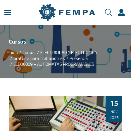
Cursos
Inicio
Cursos
ELECTRICIDAD Y ELECTRONICA
Estás aquí:
Gratuita para Trabajadores
Presencial
ELEQ0009 – AUTÓMATAS PROGRAMABLES
15
NOV
2025