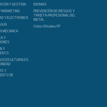
ACION Y GESTION
IDIOMAS
Y MARKETING
PREVENCIÓN DE RIESGOS Y
TARJETA PROFESIONAL DEL
AD Y ELECTRONICA
METAL
AGUA
Ciclos Oficiales FP
N MECANICA
A Y
IONES
N Y
IENTO
 SOCIOCULTURALES
UNIDAD
TE Y
ENTO DE