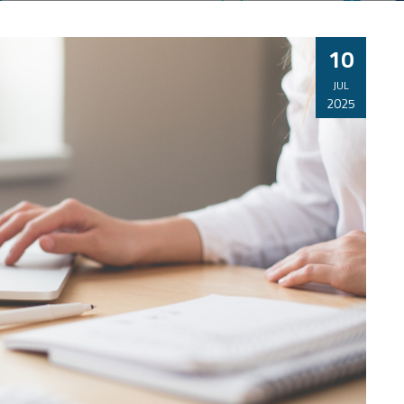
10
JUL
2025
ÓN,
CURSO ONLINE DE RECICLAJE EN
PREVENCION DE RIESGOS LABORALES
PARA DIRECTIVOS – TPM