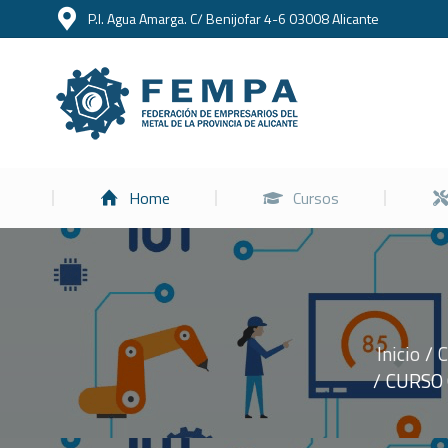
P.I. Agua Amarga. C/ Benijofar 4-6 03008 Alicante
Home
Home
Cursos
Inicio
C
Estás aquí:
CURSO 