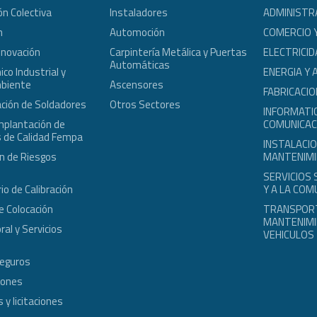
ón Colectiva
Instaladores
ADMINISTR
n
Automoción
COMERCIO 
nnovación
Carpintería Metálica y Puertas
ELECTRICID
Automáticas
co Industrial y
ENERGIA Y 
biente
Ascensores
FABRICACIO
ción de Soldadores
Otros Sectores
INFORMATIC
mplantación de
COMUNICAC
 de Calidad Fempa
INSTALACIO
n de Riesgos
MANTENIM
s
SERVICIOS
io de Calibración
Y A LA COM
e Colocación
TRANSPOR
MANTENIMI
ral y Servicios
VEHICULOS
Seguros
iones
 y licitaciones