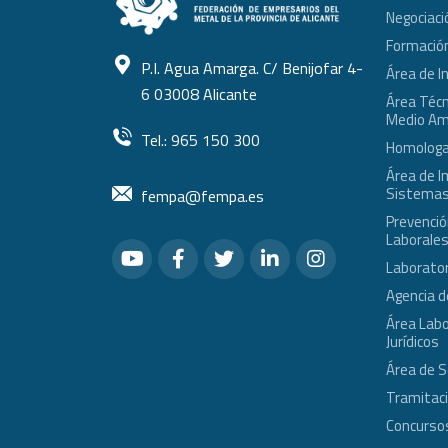
Negociaci
Formació
P.I. Agua Amarga. C/ Benijofar 4-
Área de I
6 03008 Alicante
Área Técni
Medio Am
Tel.: 965 150 300
Homologa
Área de I
Sistemas
fempa@fempa.es
Prevenció
Laborale
Laborator
Agencia d
Área Labo
Jurídicos
Área de 
Tramitac
Concursos