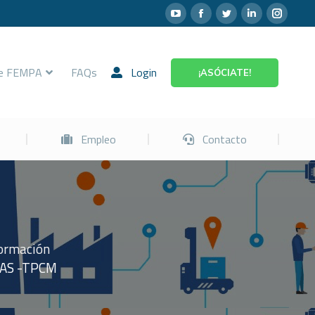
Prevención
Empleo
Contacto
re FEMPA
FAQs
Login
¡ASÓCIATE!
Empleo
Contacto
ormación
SAS -TPCM