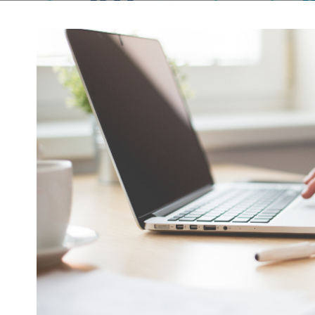
CURSO EQUIPOS COMPROMETIDOS:
CLAVES PARA RECUPERAR MOTIVACI
DE RIESGOS
COHESIÓN Y BUEN CLIMA LABORAL
OS TPM
(MODALIDAD AULA VIRTUAL)