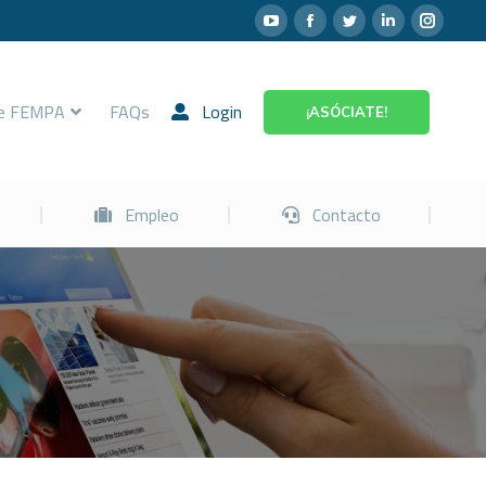
Prevención
Empleo
Contacto
re FEMPA
FAQs
Login
¡ASÓCIATE!
Empleo
Contacto