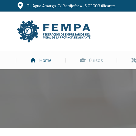
P.I. Agua Amarga. C/ Benijofar 4-6 03008 Alicante
Home
Home
Cursos
Estás aquí: