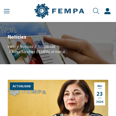
Noticias
Inicio
Noticias
Actualidad
Estás aquí:
Rosa Sánchez (FEMPA): el metal…
Abr
ACTUALIDAD
23
2026