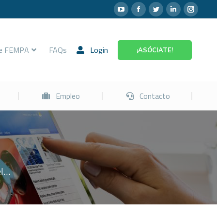
Prevención
Empleo
Contacto
re FEMPA
FAQs
Login
¡ASÓCIATE!
Empleo
Contacto
el…