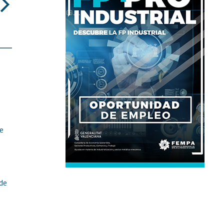
e
 de