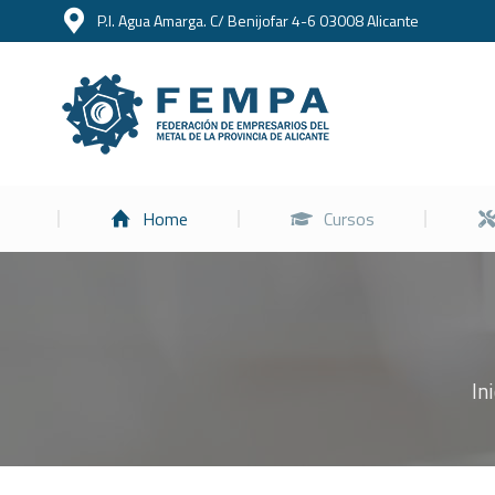
P.I. Agua Amarga. C/ Benijofar 4-6 03008 Alicante
Home
Home
Cursos
In
Estás aquí: