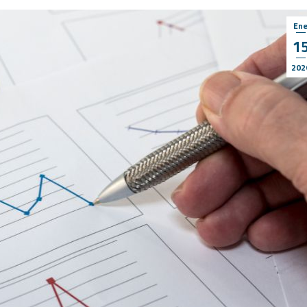
En
1
202