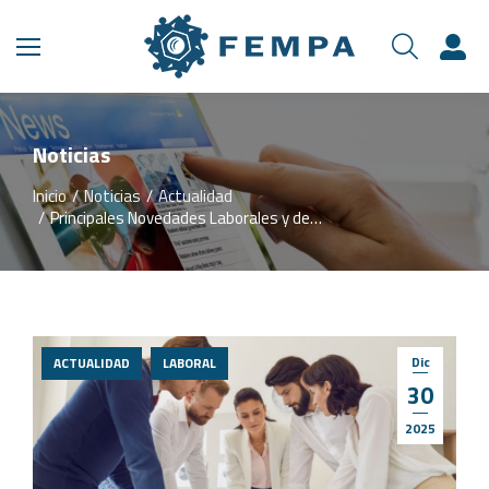
Noticias
Inicio
Noticias
Actualidad
Estás aquí:
Principales Novedades Laborales y de…
Dic
ACTUALIDAD
LABORAL
30
2025