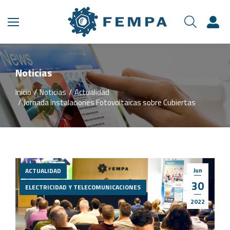
Noticias
Inicio
Noticias
Actualidad
Estás aquí:
Jornada Instalaciones Fotovoltaicas sobre Cubiertas
Jun
ACTUALIDAD
30
ELECTRICIDAD Y TELECOMUNICACIONES
2022