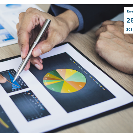
En
2
202