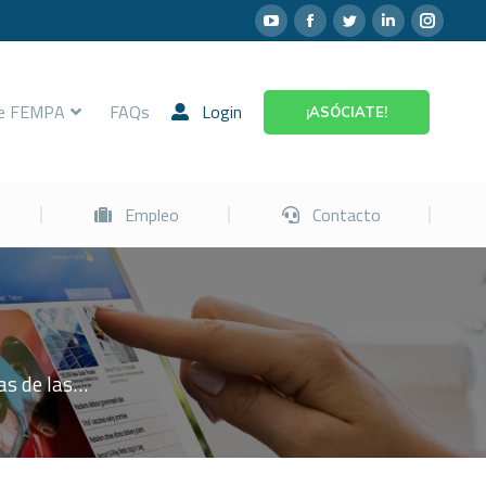
Prevención
Empleo
Contacto
re FEMPA
FAQs
Login
¡ASÓCIATE!
Empleo
Contacto
as de las…