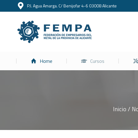
P.I. Agua Amarga. C/ Benijofar 4-6 03008 Alicante
Home
Home
Cursos
Inicio
No
Estás aquí: