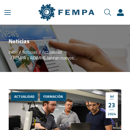
Noticias
Inicio
Noticias
Actualidad
Estás aquí:
FEMPA y AIDIMME lanzan nuevos…
Jul
ACTUALIDAD
FORMACIÓN
23
2024