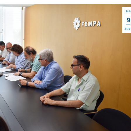
Jun
9
202