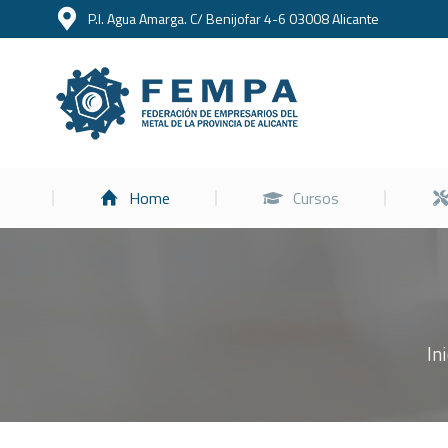
P.I. Agua Amarga. C/ Benijofar 4-6 03008 Alicante
Home
Home
Cursos
In
Estás aquí: