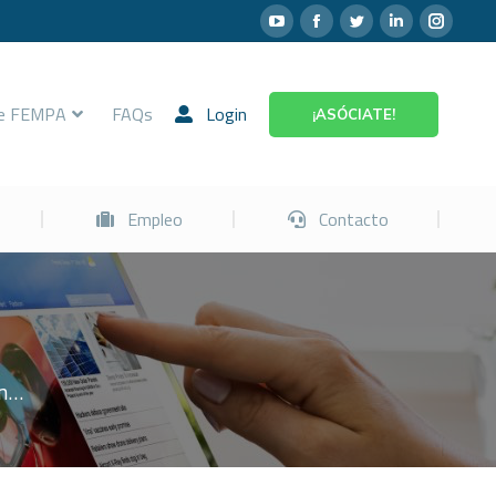
Prevención
Empleo
Contacto
re FEMPA
FAQs
Login
¡ASÓCIATE!
Empleo
Contacto
an…