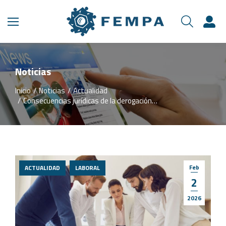
Noticias
Inicio
Noticias
Actualidad
Estás aquí:
Consecuencias jurídicas de la derogación…
Feb
ACTUALIDAD
LABORAL
2
2026