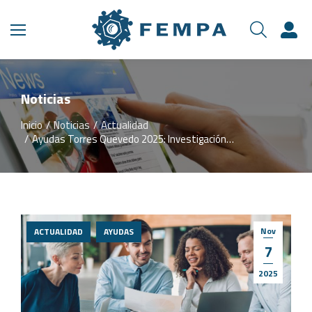
Noticias
Inicio
Noticias
Actualidad
Estás aquí:
Ayudas Torres Quevedo 2025: Investigación…
Nov
ACTUALIDAD
AYUDAS
7
2025