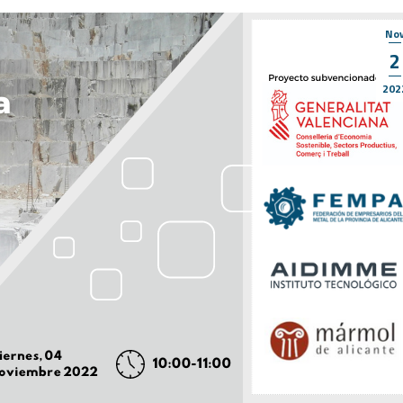
No
2
202