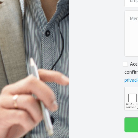
Conse
Ace
confir
privac