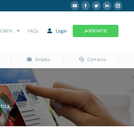
Prevención
Empleo
Contacto
FEMPA
FAQs
Login
¡ASÓCIATE!
Empleo
Contacto
ética…