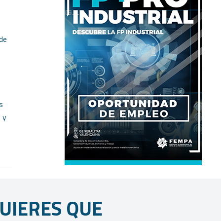
 de
s
 y
UIERES QUE