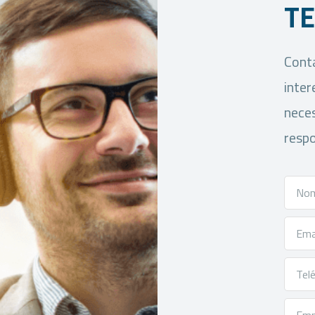
T
Conta
inter
neces
respo