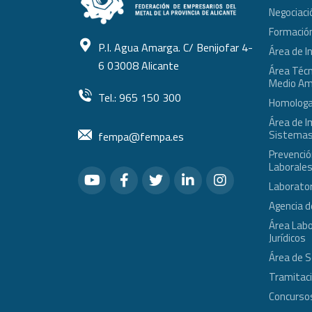
Negociaci
Formació
P.I. Agua Amarga. C/ Benijofar 4-
Área de I
6 03008 Alicante
Área Técni
Medio Am
Tel.: 965 150 300
Homologa
Área de I
Sistemas
fempa@fempa.es
Prevenció
Laborale
Laborator
Agencia d
Área Labo
Jurídicos
Área de 
Tramitac
Concursos