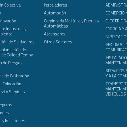
ón Colectiva
Instaladores
ADMINISTR
n
Automoción
COMERCIO 
nnovación
Carpintería Metálica y Puertas
ELECTRICID
Automáticas
co Industrial y
ENERGIA Y 
biente
Ascensores
FABRICACIO
ción de Soldadores
Otros Sectores
INFORMATIC
mplantación de
COMUNICAC
 de Calidad Fempa
INSTALACIO
n de Riesgos
MANTENIM
s
SERVICIOS
io de Calibración
Y A LA COM
e Colocación
TRANSPOR
MANTENIMI
ral y Servicios
VEHICULOS
Seguros
iones
 y licitaciones