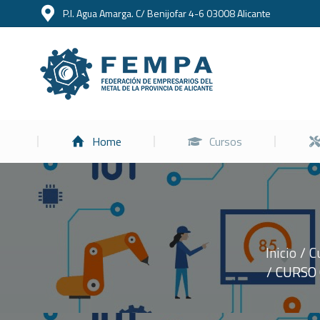
P.I. Agua Amarga. C/ Benijofar 4-6 03008 Alicante
Home
Home
Cursos
Inicio
C
Estás aquí:
CURSO 