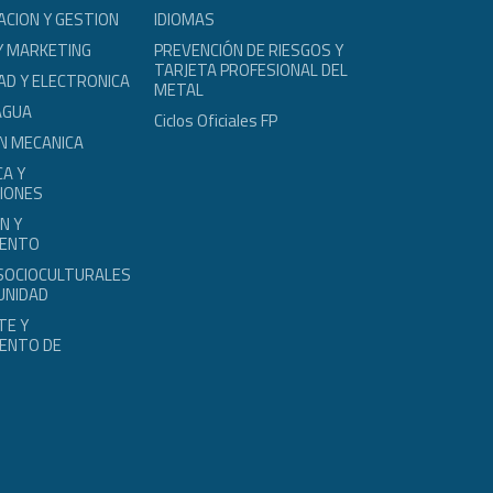
ACION Y GESTION
IDIOMAS
Y MARKETING
PREVENCIÓN DE RIESGOS Y
TARJETA PROFESIONAL DEL
AD Y ELECTRONICA
METAL
AGUA
Ciclos Oficiales FP
N MECANICA
A Y
IONES
N Y
IENTO
 SOCIOCULTURALES
UNIDAD
TE Y
ENTO DE