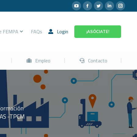
Prevención
Empleo
Contacto
re FEMPA
FAQs
Login
¡ASÓCIATE!
Empleo
Contacto
formación
SAS -TPCM