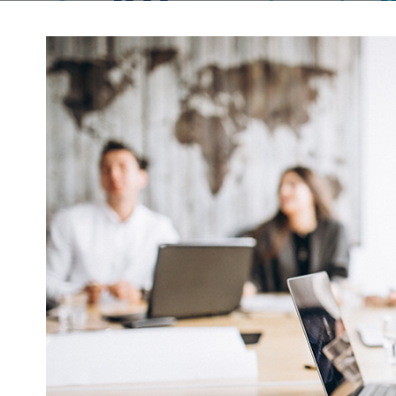
CURSO DE PRL 2º CICLO M/C:
INSTALACIONES, REPARACIONES,
PREVENTIVA
MONTAJES, ESTRUCTURAS METÁLICAS
NAL DE
CERRAJERÍA Y CARPINTERÍA METÁLICA
TPCM