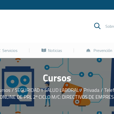
Cursos
Servicios
Noticias
Sob
Servicios
Noticias
Prevención
Cursos
ursos
SEGURIDAD Y SALUD LABORAL
Privada
Tele
ONLINE DE PRL 2º CICLO M/C: DIRECTIVOS DE EMPRE