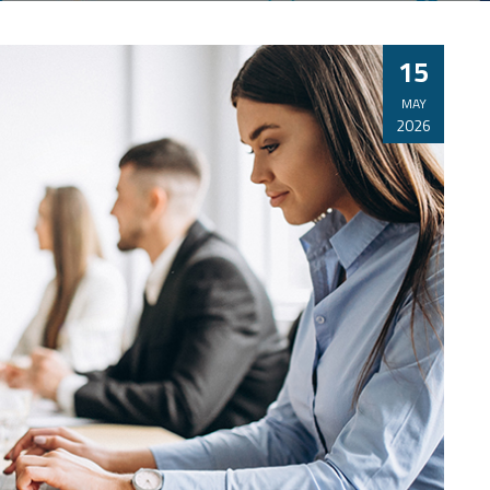
15
MAY
2026
,
 -
CURSO PRL 2º CICLO M/C: FONTANERÍA E
INSTALACIONES DE CLIMATIZACIÓN -TPCM