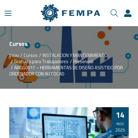
Cursos
Inicio
Cursos
INSTALACION Y MANTENIMIENTO
Estás aquí:
Gratuita para Trabajadores
Presencial
ARGG0017 – HERRAMIENTAS DE DISEÑO ASISTIDO POR
ORDENADOR CON AUTOCAD
14
NOV
2025