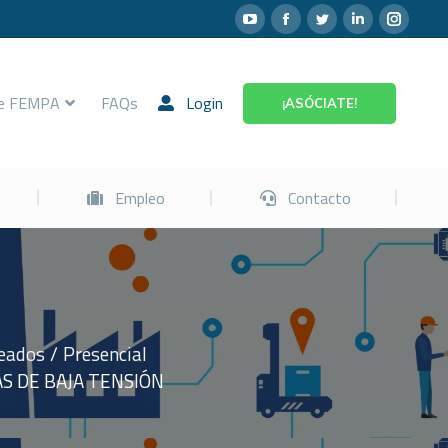
Prevención
Empleo
Contacto
re FEMPA
FAQs
Login
¡ASÓCIATE!
Empleo
Contacto
leados
Presencial
S DE BAJA TENSIÓN