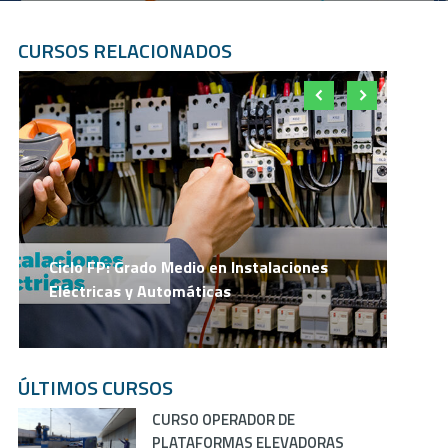
CURSOS RELACIONADOS
Ciclo FP: Grado Medio en Instalaciones
Ci
Eléctricas y Automáticas
E
ÚLTIMOS CURSOS
CURSO OPERADOR DE
PLATAFORMAS ELEVADORAS