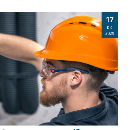
17
DIC
2025
TO
IÓN
Y
ELEE0108 OPERACIONES AUXILIARES DE
MONTAJE DE REDES ELÉCTRICAS