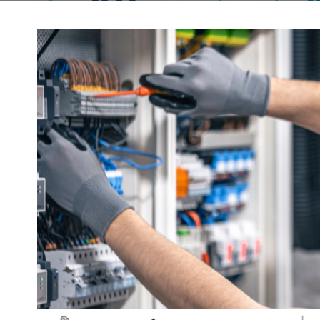
ELEE0209 MONTAJE Y MANTENIMIEN
DE REDES ELÉCTRICAS DE ALTA TENS
Sistemas
DE SEGUNDA Y TERCERA CATEGORÍA 
zados –
CENTROS