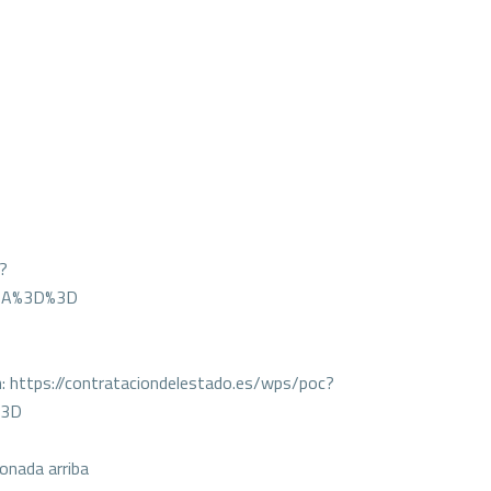
c?
2BA%3D%3D
 en: https://contrataciondelestado.es/wps/poc?
%3D
ionada arriba