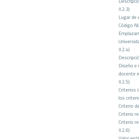
Descripci
II.2.3)
Lugar de 
Código N
Emplazami
Universida
II.2.4)
Descripci
Diseño e 
docente e
II.2.5)
Criterios 
los crite
Criterio 
Criterio 
Criterio 
II.2.6)
Valor est