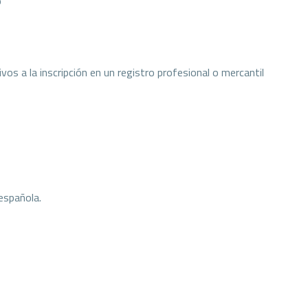
o
tivos a la inscripción en un registro profesional o mercantil
 española.