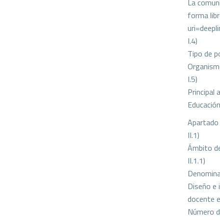
La comuni
forma lib
uri=deep
I.4)
Tipo de p
Organismo
I.5)
Principal 
Educació
Apartado 
II.1)
Ámbito de
II.1.1)
Denomina
Diseño e 
docente e
Número d