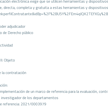
cación electrónica exige que se utilicen herramientas y dispositivo
re, directa, completa y gratuita a estas herramientas y dispositiv
link:perfilContratante&idBp=%2F%2BU5Y%2FEm4qIQK2TEfXGy%
oder adjudicador
 de Derecho público
actividad
n
II: Objeto
 la contratación
ción:
implementación de un marco de referencia para la evaluación, contr
 investigador de los departamentos
e referencia: 2021/0003979