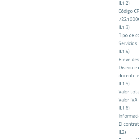
II.1.2)
Código CP
72210000
II.1.3)
Tipo de c
Servicios
II.1.4)
Breve des
Diseño e 
docente e
II.1.5)
Valor tot
Valor IVA
II.1.6)
Informació
El contrat
II.2)