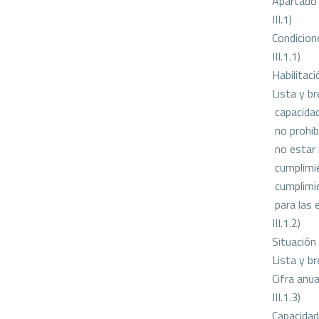
Apartado I
III.1)
Condicion
III.1.1)
Habilitaci
Lista y br
 capacida
 no prohi
 no estar
 cumplimi
 cumplimi
 para las
III.1.2)
Situación
Lista y br
Cifra anua
III.1.3)
Capacidad