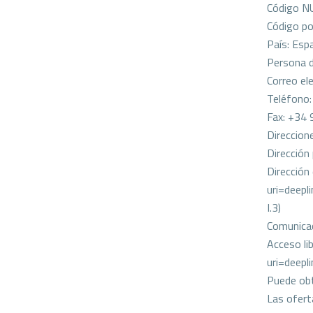
Código N
Código po
País: Esp
Persona d
Correo el
Teléfono
Fax: +34
Direccione
Dirección 
Dirección
uri=deep
I.3)
Comunica
Acceso li
uri=deep
Puede obt
Las ofert