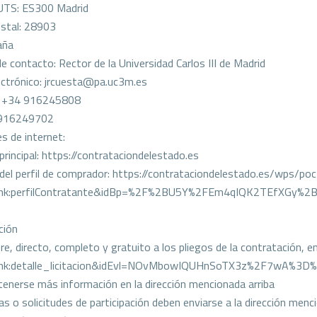
UTS: ES300 Madrid
stal: 28903
aña
e contacto: Rector de la Universidad Carlos III de Madrid
ectrónico: jrcuesta@pa.uc3m.es
: +34 916245808
 916249702
s de internet:
principal: https://contrataciondelestado.es
 del perfil de comprador: https://contrataciondelestado.es/wps/po
link:perfilContratante&idBp=%2F%2BU5Y%2FEm4qIQK2TEfXGy%
ción
bre, directo, completo y gratuito a los pliegos de la contratación,
link:detalle_licitacion&idEvl=NOvMbowIQUHnSoTX3z%2F7wA%3D
enerse más información en la dirección mencionada arriba
as o solicitudes de participación deben enviarse a la dirección menc