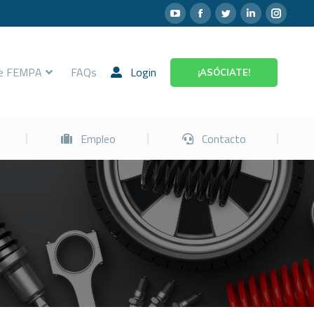
Prevención
Empleo
Contacto
re FEMPA
FAQs
Login
¡ASÓCIATE!
Empleo
Contacto