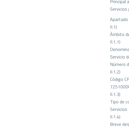
Principal 
Servicios
Apartado 
II.1)
Ámbito de
II.1.1)
Denomina
Servicio 
Número de
II.1.2)
Código CP
72510000 
II.1.3)
Tipo de c
Servicios
II.1.4)
Breve des