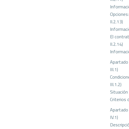
Informaci
Opciones:
II.2.13)
Informaci
El contra
II.2.14)
Informaci
Apartado I
III.1)
Condicion
III.1.2)
Situación
Criterios 
Apartado 
IV.1)
Descripci