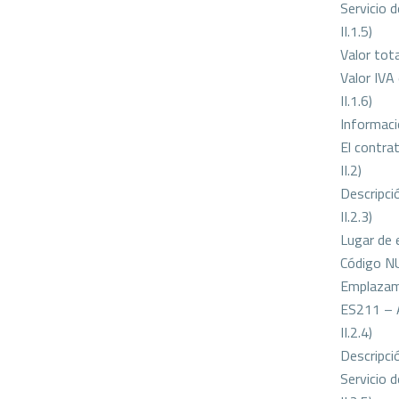
Servicio 
II.1.5)
Valor tot
Valor IVA
II.1.6)
Informació
El contrat
II.2)
Descripci
II.2.3)
Lugar de 
Código N
Emplazami
ES211 – 
II.2.4)
Descripci
Servicio 