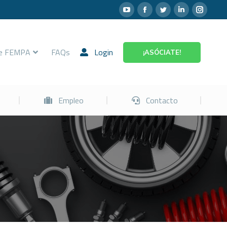
Prevención
Empleo
Contacto
re FEMPA
FAQs
Login
¡ASÓCIATE!
Empleo
Contacto