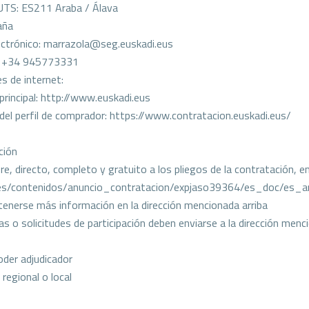
UTS: ES211 Araba / Álava
aña
ectrónico: marrazola@seg.euskadi.eus
: +34 945773331
s de internet:
 principal: http://www.euskadi.eus
 del perfil de comprador: https://www.contratacion.euskadi.eus/
ción
bre, directo, completo y gratuito a los pliegos de la contratación,
/es/contenidos/anuncio_contratacion/expjaso39364/es_doc/es_
enerse más información en la dirección mencionada arriba
as o solicitudes de participación deben enviarse a la dirección menc
oder adjudicador
regional o local