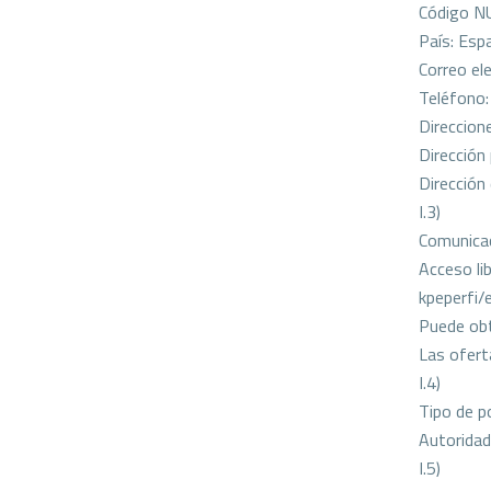
Código N
País: Esp
Correo el
Teléfono
Direccione
Dirección
Dirección
I.3)
Comunica
Acceso li
kpeperfi
Puede obt
Las ofert
I.4)
Tipo de p
Autoridad 
I.5)