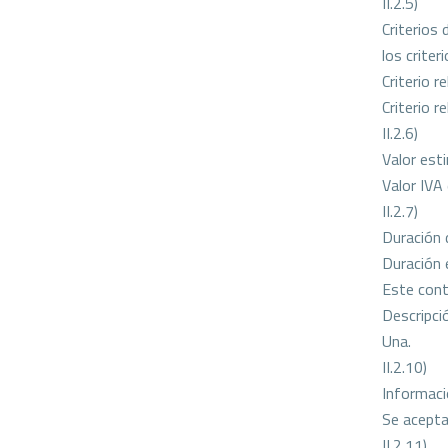
II.2.5)
Criterios 
los crite
Criterio r
Criterio 
II.2.6)
Valor est
Valor IVA
II.2.7)
Duración 
Duración 
Este cont
Descripci
Una.
II.2.10)
Informaci
Se acepta
II.2.11)