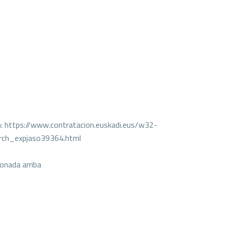
 en: https://www.contratacion.euskadi.eus/w32-
arch_expjaso39364.html
ionada arriba