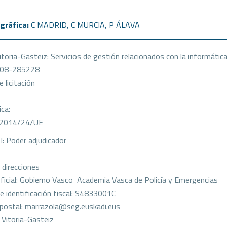
gráfica:
C MADRID
,
C MURCIA
,
P ÁLAVA
toria-Gasteiz: Servicios de gestión relacionados con la informátic
108-285228
 licitación
ica:
a 2014/24/UE
I: Poder adjudicador
direcciones
icial: Gobierno Vasco  Academia Vasca de Policía y Emergencias
 identificación fiscal: S4833001C
 postal: marrazola@seg.euskadi.eus
: Vitoria-Gasteiz