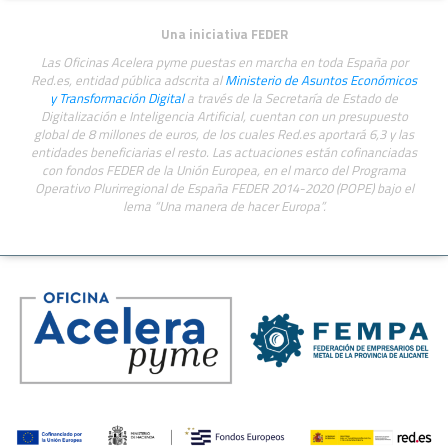
Una iniciativa FEDER
Las Oficinas Acelera pyme puestas en marcha en toda España por
Red.es, entidad pública adscrita al
Ministerio de Asuntos Económicos
y Transformación Digital
a través de la Secretaría de Estado de
Digitalización e Inteligencia Artificial, cuentan con un presupuesto
global de 8 millones de euros, de los cuales Red.es aportará 6,3 y las
entidades beneficiarias el resto. Las actuaciones están cofinanciadas
con fondos FEDER de la Unión Europea, en el marco del Programa
Operativo Plurirregional de España FEDER 2014-2020 (POPE) bajo el
lema “Una manera de hacer Europa”.