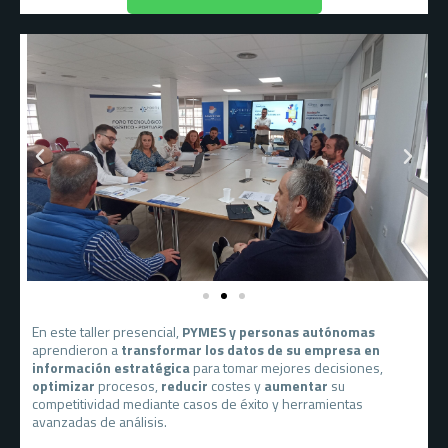
En este taller presencial,
PYMES y personas autónomas
aprendieron a
transformar los datos de su empresa en
información estratégica
para tomar mejores decisiones,
optimizar
procesos,
reducir
costes y
aumentar
su
competitividad mediante casos de éxito y herramientas
avanzadas de análisis.