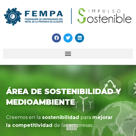
ÁREA DE SOSTENIBILIDAD Y
MEDIOAMBIENTE
Creemos en la
sostenibilidad
para
mejorar
la competitividad
de las empresas.