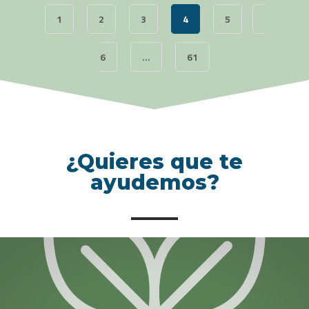
1
2
3
4
5
6
…
61
¿Quieres que te
ayudemos?