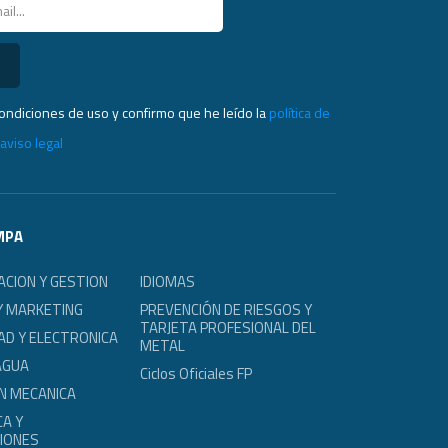
condiciones de uso y confirmo que he leído la
política de
l
aviso legal
MPA
Cursos FEMPA
ACION Y GESTION
IDIOMAS
Y MARKETING
PREVENCIÓN DE RIESGOS Y
TARJETA PROFESIONAL DEL
AD Y ELECTRONICA
METAL
AGUA
Ciclos Oficiales FP
N MECANICA
A Y
IONES