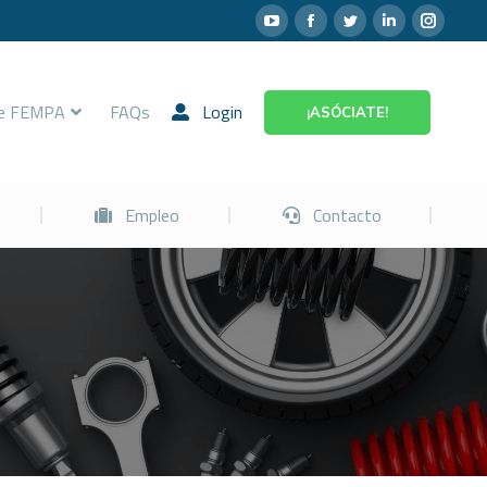
Prevención
Empleo
Contacto
re FEMPA
FAQs
Login
¡ASÓCIATE!
Empleo
Contacto