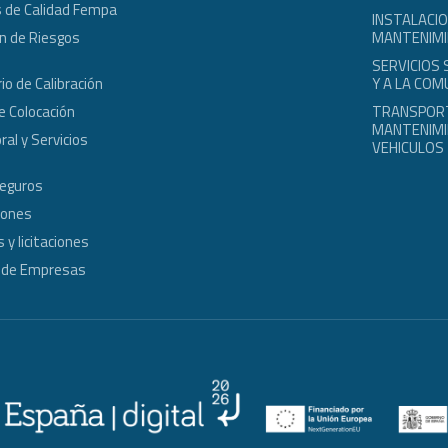
 de Calidad Fempa
INSTALACIO
n de Riesgos
MANTENIM
s
SERVICIOS
io de Calibración
Y A LA COM
e Colocación
TRANSPOR
MANTENIMI
ral y Servicios
VEHICULOS
Seguros
iones
 y licitaciones
 de Empresas