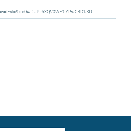
itacion&idEvl=9xm04iDUPc6XQV0WE7lYPw%3D%3D