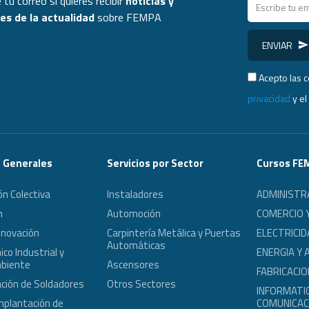
 tu correo si quieres recibir
noticias y
s de la actualidad
sobre FEMPA
ENVIAR
Acepto las 
privacidad
y e
s Generales
Servicios por Sector
Cursos FE
ón Colectiva
Instaladores
ADMINISTR
n
Automoción
COMERCIO 
nnovación
Carpintería Metálica y Puertas
ELECTRICID
Automáticas
co Industrial y
ENERGIA Y 
biente
Ascensores
FABRICACIO
ción de Soldadores
Otros Sectores
INFORMATIC
mplantación de
COMUNICAC