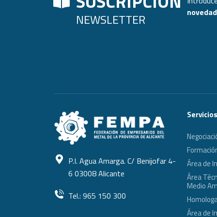
SUSCRIPCIÓN
Introduce
novedade
NEWSLETTER
Servicio
Negociaci
Formació
P.I. Agua Amarga. C/ Benijofar 4-
Área de I
6 03008 Alicante
Área Técni
Medio Am
Tel.: 965 150 300
Homologa
Área de I