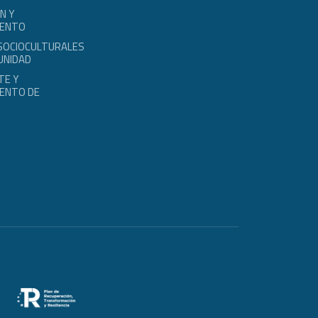
N Y
IENTO
 SOCIOCULTURALES
UNIDAD
TE Y
ENTO DE