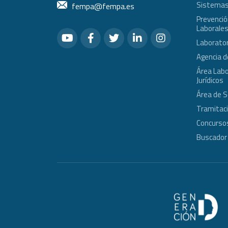
Sistemas
fempa@fempa.es
Prevenció
Laborale
Laborator
Agencia d
Área Labo
Jurídicos
Área de 
Tramitac
Concursos
Buscador