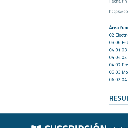
Fecha fin
https://
Área fun
02 Electri
03 06 Est
04 01 03 
04 04 02 
04 07 Pos
05 03 Mob
06 02 04 
RESU