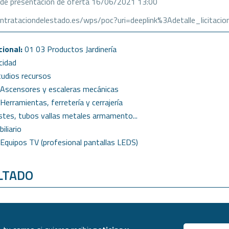
 de presentación de oferta 16/06/2021 13:00
contrataciondelestado.es/wps/poc?uri=deeplink%3Adetalle_lic
cional:
01 03 Productos Jardinería
cidad
udios recursos
Ascensores y escaleras mecánicas
Herramientas, ferretería y cerrajería
tes, tubos vallas metales armamento...
iliario
Equipos TV (profesional pantallas LEDS)
LTADO