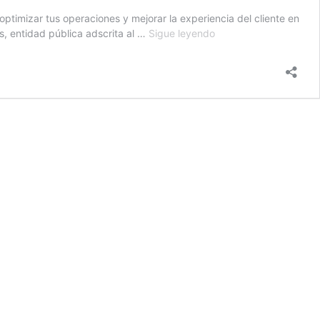
optimizar tus operaciones y mejorar la experiencia del cliente en
Taller
, entidad pública adscrita al …
Sigue leyendo
Chat
GPT
en
Finestrat:
Eleva
tu
Estrategia
Empresarial
con
la
Integración
de
IA