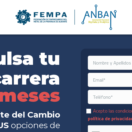
lsa tu
carrera
 meses
Consentimiento
*
Acepto las condicio
te del Cambio
política de privacida
US
opciones de