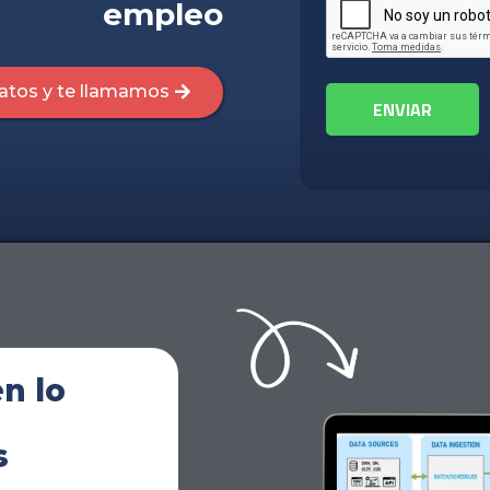
empleo
atos y te llamamos
n lo
s