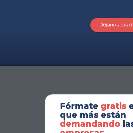
Déjanos tus d
Fórmate
gratis
e
que más están
demandando
la
empresas