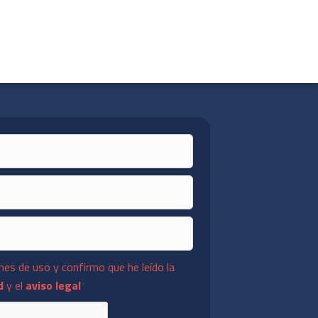
nes de uso y confirmo que he leído la
d
y el
aviso legal
*