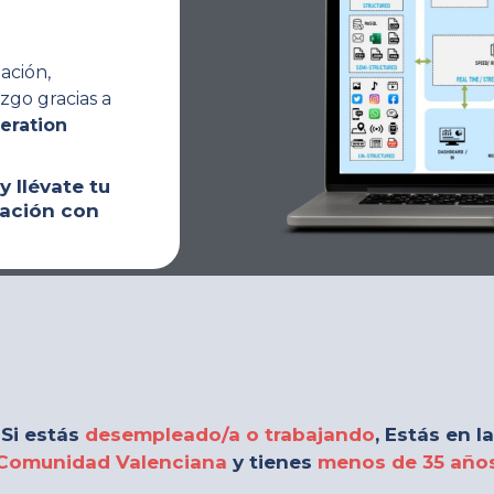
ación,
azgo gracias a
eration
y llévate tu
zación con
Si estás
desempleado/a o trabajando
, Estás en la
Comunidad Valenciana
y tienes
menos de 35 año