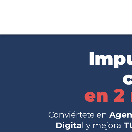
Impu
en 2
Conviértete en
Agen
Digita
l y mejora
T